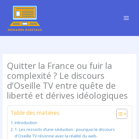
Aller
au
contenu
Quitter la France ou fuir la
complexité ? Le discours
d’Oseille TV entre quête de
liberté et dérives idéologiques
Table des matières
Introduction
1. Les ressorts d’une séduction : pourquoi le discours
d'Oseille TV résonne avec la réalité du web-