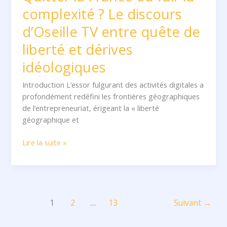
complexité ? Le discours
entre
quête
d’Oseille TV entre quête de
de
liberté
liberté et dérives
et
idéologiques
dérives
idéologiques
Introduction L’essor fulgurant des activités digitales a
profondément redéfini les frontières géographiques
de l’entrepreneuriat, érigeant la « liberté
géographique et
Lire la suite »
1
2
…
13
Suivant
→