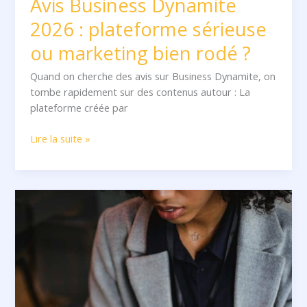
Avis Business Dynamite
2026 : plateforme sérieuse
ou marketing bien rodé ?
Quand on cherche des avis sur Business Dynamite, on
tombe rapidement sur des contenus autour : La
plateforme créée par
Lire la suite »
Avis
Mindeo
2026
:
vraie
plateforme
sérieuse