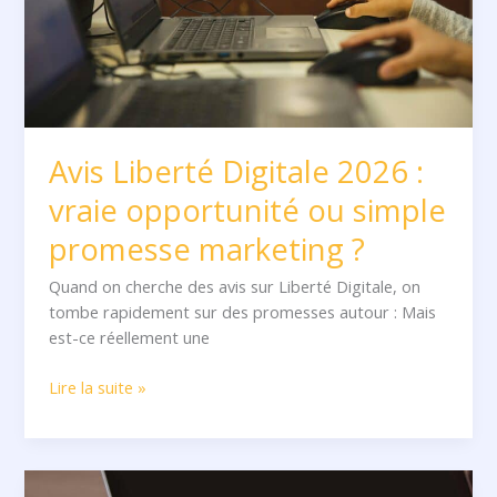
ou
simple
promesse
marketing
?
Avis Liberté Digitale 2026 :
vraie opportunité ou simple
promesse marketing ?
Quand on cherche des avis sur Liberté Digitale, on
tombe rapidement sur des promesses autour : Mais
est-ce réellement une
Lire la suite »
Avis