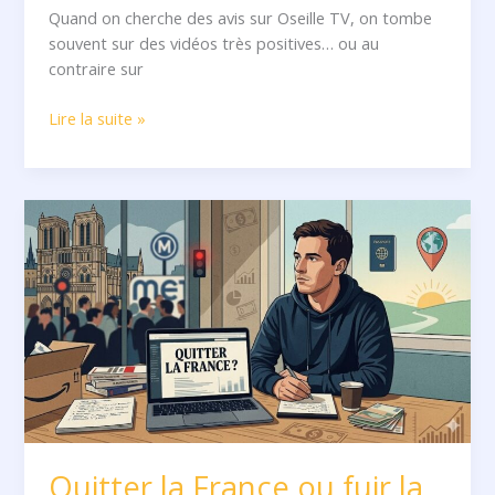
Quand on cherche des avis sur Oseille TV, on tombe
souvent sur des vidéos très positives… ou au
contraire sur
Lire la suite »
Quitter
la
France
ou
fuir
la
complexité
?
Le
discours
d’Oseille
Quitter la France ou fuir la
TV