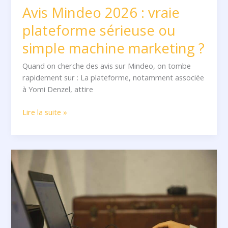
Avis Mindeo 2026 : vraie
plateforme sérieuse ou
simple machine marketing ?
Quand on cherche des avis sur Mindeo, on tombe
rapidement sur : La plateforme, notamment associée
à Yomi Denzel, attire
Lire la suite »
Avis
Liberté
Digitale
2026
:
vraie
opportunité