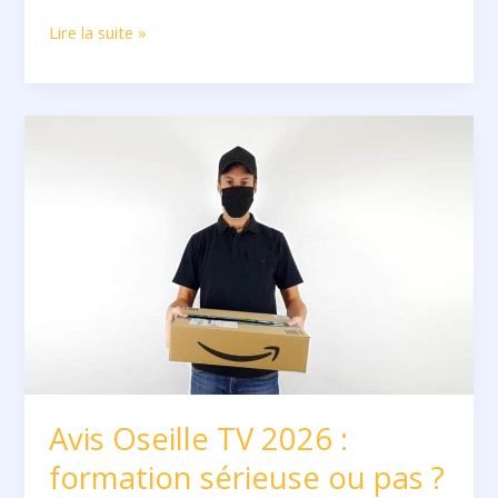
Lire la suite »
Avis
Oseille
TV
2026
:
formation
sérieuse
ou
pas
?
Avis Oseille TV 2026 :
formation sérieuse ou pas ?