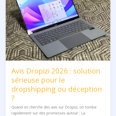
:
solution
sérieuse
pour
le
dropshipping
ou
déception
?
Avis Dropizi 2026 : solution
sérieuse pour le
dropshipping ou déception
?
Quand on cherche des avis sur Dropizi, on tombe
rapidement sur des promesses autour : La