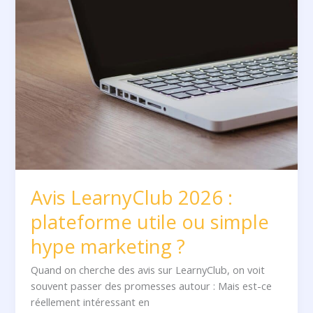
LearnyClub
2026
:
plateforme
utile
ou
simple
hype
marketing
?
Avis LearnyClub 2026 :
plateforme utile ou simple
hype marketing ?
Quand on cherche des avis sur LearnyClub, on voit
souvent passer des promesses autour : Mais est-ce
réellement intéressant en