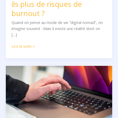
ils plus de risques de
burnout ?
Quand on pense au mode de vie “digital nomad”, on
imagine souvent : Mais il existe une réalité dont on
[…]
Lire la suite »
Avis
Shopify
Academy
2026
:
bonne
plateforme
pour
apprendre