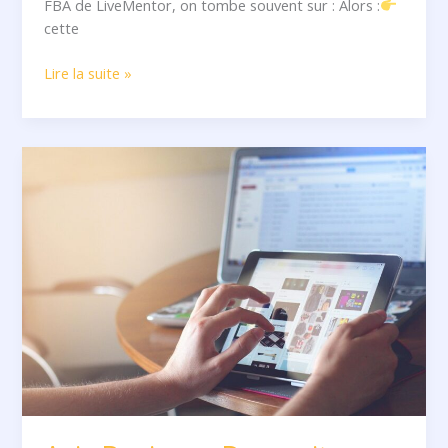
FBA de LiveMentor, on tombe souvent sur : Alors :
cette
Lire la suite »
Avis
Business
Dynamite
2026
:
plateforme
sérieuse
ou
marketing
bien
rodé
?