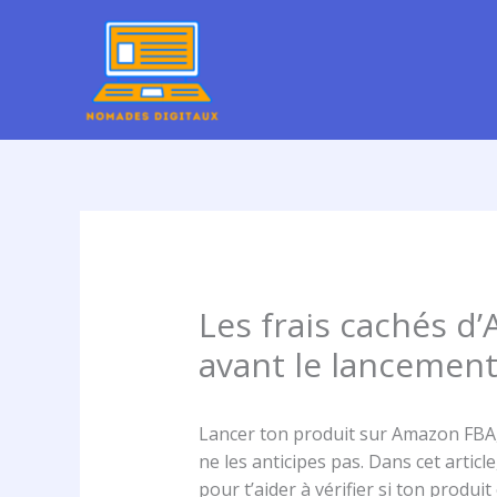
Aller
au
contenu
Les frais cachés d’
avant le lancemen
Lancer ton produit sur Amazon FBA, c
ne les anticipes pas. Dans cet article
pour t’aider à vérifier si ton produi