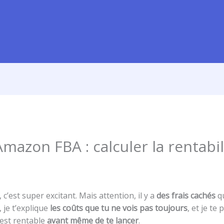
Amazon FBA : calculer la rentabi
t
’est super excitant. Mais attention, il y a
des frais cachés
qu
, je t’explique
les coûts que tu ne vois pas toujours
, et je te
t est rentable
avant même de te lancer
.