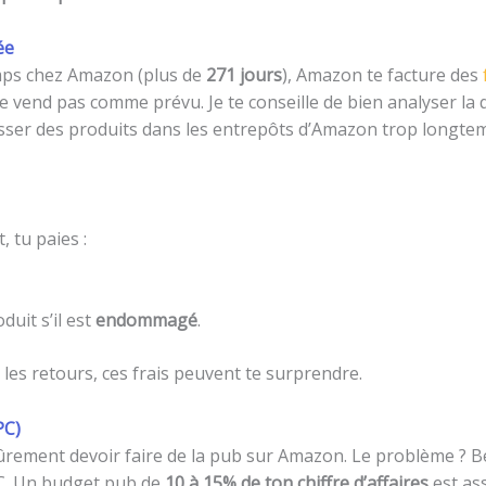
ée
emps chez Amazon (plus de
271 jours
), Amazon te facture des
se vend pas comme prévu. Je te conseille de bien analyser la
sser des produits dans les entrepôts d’Amazon trop longte
 tu paies :
duit s’il est
endommagé
.
les retours, ces frais peuvent te surprendre.
PC)
 sûrement devoir faire de la pub sur Amazon. Le problème ?
C. Un budget pub de
10 à 15% de ton chiffre d’affaires
est as